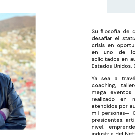
Su filosofía de 
desafiar el
stat
crisis en oport
en uno de lo
solicitados en a
Estados Unidos, 
Ya sea a trav
coaching, tall
mega eventos 
realizado en
atendidos por au
mil personas— 
presidentes, art
nivel, emprend
industria del Ne