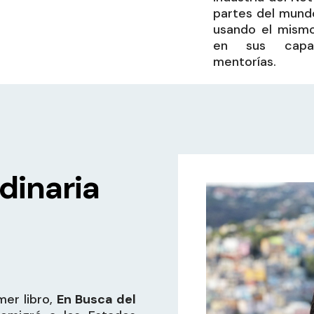
partes del mundo
usando el mism
en sus capac
mentorías.
dinaria
er libro,
En Busca del