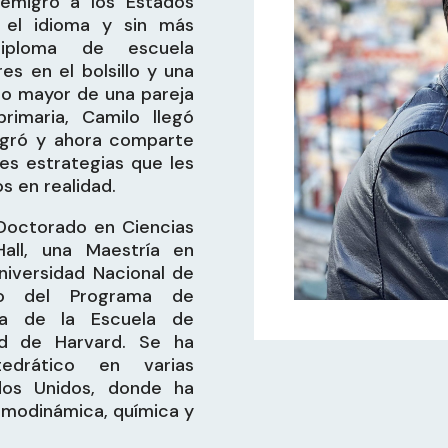
 emigró a los Estados
 el idioma y sin más
iploma de escuela
es en el bolsillo y una
ijo mayor de una pareja
imaria, Camilo llegó
logró y ahora comparte
es estrategias que les
s en realidad.
Doctorado en Ciencias
all, una Maestría en
Universidad Nacional de
o del Programa de
iva de la Escuela de
ad de Harvard. Se ha
drático en varias
dos Unidos, donde ha
ermodinámica, química y