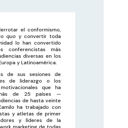
derrotar el conformismo,
uo quo
y convertir toda
unidad lo han convertido
s conferencistas más
udiencias diversas en los
Europa y Latinoamérica.
és de sus sesiones de
eres de liderazgo o los
motivacionales que ha
 más de 25 países —
diencias de hasta veinte
Camilo ha trabajado con
istas y atletas de primer
edores y líderes de la
twork marketing de todas